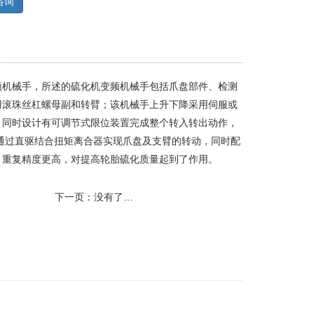
咨询
频机械手，所述的硫化机变频机械手包括爪盘部件、检测
用滚珠丝杠螺母副和转臂；该机械手上升下降采用伺服或
，同时设计有可调节式限位装置完成整个转入转出动作，
通过直驱结合扭矩离合器实现爪盘及支臂的转动，同时配
，重复精度更高，对提高轮胎硫化质量起到了作用。
下一页：没有了…