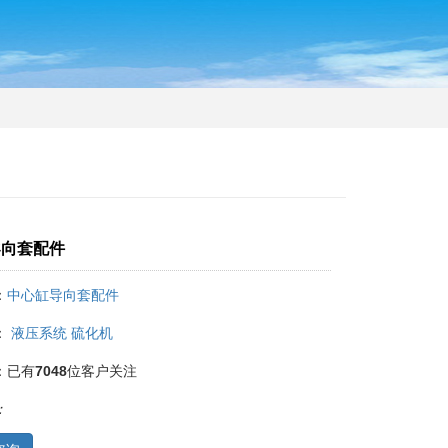
导向套配件
：
中心缸导向套配件
：
液压系统
硫化机
：
已有
7048
位客户关注
：